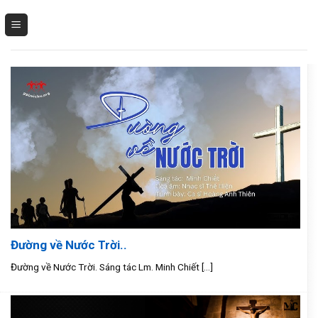
Skip
to
content
Đường về Nước Trời..
Đường về Nước Trời. Sáng tác Lm. Minh Chiết [...]