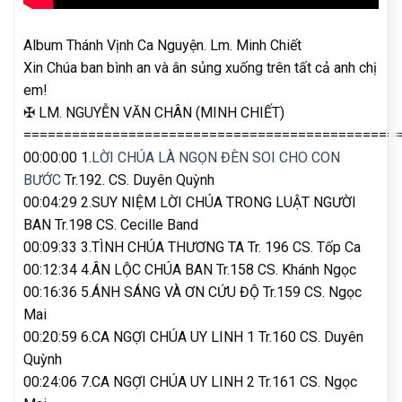
Album Thánh Vịnh Ca Nguyện. Lm. Minh Chiết
Xin Chúa ban bình an và ân sủng xuống trên tất cả anh chị
em!
✠ LM. NGUYỄN VĂN CHÂN (MINH CHIẾT)
==============================================
00:00:00 1.
LỜI CHÚA LÀ NGỌN ĐÈN SOI CHO CON
BƯỚC
Tr.192. CS. Duyên Quỳnh
00:04:29 2.SUY NIỆM LỜI CHÚA TRONG LUẬT NGƯỜI
BAN Tr.198 CS. Cecille Band
00:09:33 3.TÌNH CHÚA THƯƠNG TA Tr. 196 CS. Tốp Ca
00:12:34 4.ÂN LỘC CHÚA BAN Tr.158 CS. Khánh Ngọc
00:16:36 5.ÁNH SÁNG VÀ ƠN CỨU ĐỘ Tr.159 CS. Ngọc
Mai
00:20:59 6.CA NGỢI CHÚA UY LINH 1 Tr.160 CS. Duyên
Quỳnh
00:24:06 7.CA NGỢI CHÚA UY LINH 2 Tr.161 CS. Ngọc