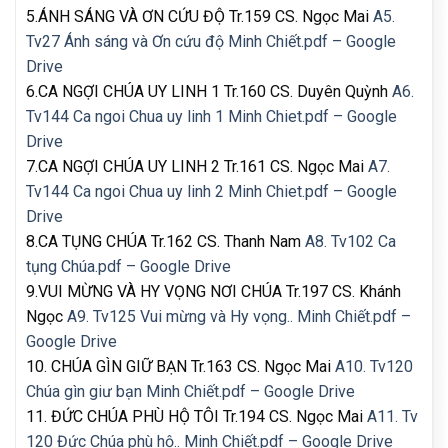
5.ÁNH SÁNG VÀ ƠN CỨU ĐỘ Tr.159 CS. Ngọc Mai
A5.
Tv27 Ánh sáng và Ơn cứu độ Minh Chiết.pdf – Google
Drive
6.CA NGỢI CHÚA UY LINH 1 Tr.160 CS. Duyên Quỳnh
A6.
Tv144 Ca ngoi Chua uy linh 1 Minh Chiet.pdf – Google
Drive
7.CA NGỢI CHÚA UY LINH 2 Tr.161 CS. Ngọc Mai
A7.
Tv144 Ca ngoi Chua uy linh 2 Minh Chiet.pdf – Google
Drive
8.CA TỤNG CHÚA Tr.162 CS. Thanh Nam
A8. Tv102 Ca
tụng Chúa.pdf – Google Drive
9.VUI MỪNG VÀ HY VỌNG NƠI CHÚA Tr.197 CS. Khánh
Ngọc
A9. Tv125 Vui mừng và Hy vọng.. Minh Chiết.pdf –
Google Drive
10. CHÚA GÌN GIỮ BẠN Tr.163 CS. Ngọc Mai
A10. Tv120
Chúa gìn giư bạn Minh Chiết.pdf – Google Drive
11. ĐỨC CHÚA PHÙ HỘ TÔI Tr.194 CS. Ngọc Mai
A11. Tv
120 Đức Chúa phù hộ.. Minh Chiết.pdf – Google Drive