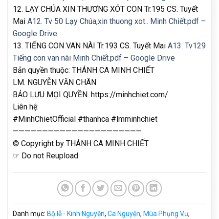
12. LẠY CHÚA XIN THƯƠNG XÓT CON Tr.195 CS. Tuyết
Mai
A12. Tv 50 Lạy Chúa,xin thuong xot.. Minh Chiết.pdf –
Google Drive
13. TIẾNG CON VAN NÀI Tr.193 CS. Tuyết Mai
A13. Tv129
Tiếng con van nài Minh Chiết.pdf – Google Drive
Bản quyền thuộc: THÁNH CA MINH CHIẾT
LM. NGUYỄN VĂN CHÂN
BẢO LƯU MỌI QUYỀN. https://minhchiet.com/
Liên hệ:
#MinhChietOfficial #thanhca #lmminhchiet
——————————————————————
© Copyright by THÁNH CA MINH CHIẾT
☞ Do not Reupload
Danh mục:
Bộ lễ - Kinh Nguyện
,
Ca Nguyện
,
Mùa Phụng Vụ
,