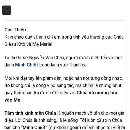
Skip
to
content
Giới Thiệu
Kính chào quý vị, anh chị em trong tình yêu thương của Chúa
Giêsu Kitô và Mẹ Maria!
Tôi là Giuse Nguyễn Văn Chân, người được biết đến với bút
danh
Minh Chiết
trong lãnh vực Thánh ca.
Mỗi khi đặt tay lên phím đàn, hoặc nắn nót từng dòng nhạc,
đó không chỉ là công việc sáng tác, mà chính là những phút
giây thẳm sâu tôi được đối diện với
Chúa và nương tựa
vào Mẹ
Tâm tình kính mến Chúa
là nguồn mạch vô tận cho mọi giai
điệu. Lời Chúa là ánh sáng, là lẽ sống. Tôi luôn cầu xin Chúa
ban cho “
Minh Chiết
” (sự khôn ngoan) để âm nhạc tôi viết ra